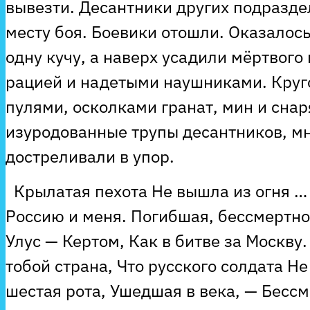
вывезти. Десантники других подразде
месту боя. Боевики отошли. Оказалось
одну кучу, а наверх усадили мёртвого
рацией и надетыми наушниками. Кру
пулями, осколками гранат, мин и сна
изуродованные трупы десантников, мн
достреливали в упор.
Крылатая пехота Не вышла из огня … 
Россию и меня. Погибшая, бессмертно
Улус — Кертом, Как в битве за Москву
тобой страна, Что русского солдата Н
шестая рота, Ушедшая в века, — Бесс