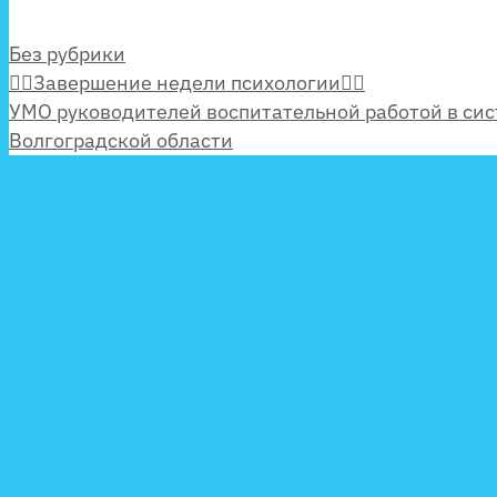
Рубрики
Без рубрики
🙇‍♂️Завершение недели психологии🙇‍♂️
УМО руководителей воспитательной работой в си
Волгоградской области