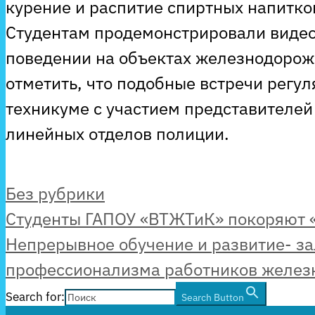
курение и распитие спиртных напитко
Студентам продемонстрировали видео
поведении на объектах железнодорожн
отметить, что подобные встречи регул
техникуме с участием представителей
линейных отделов полиции.
Рубрики
Без рубрики
Студенты ГАПОУ «ВТЖТиК» покоряют 
Непрерывное обучение и развитие- за
профессионализма работников желез
Search for:
Search Button