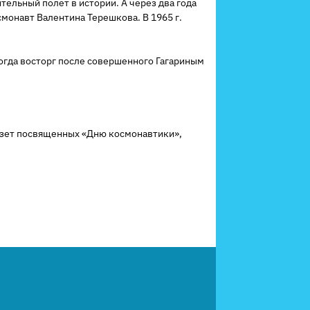
ительный полет в истории. А через два года
смонавт Валентина Терешкова. В 1965 г.
 когда восторг после совершенного Гагариным
газет посвященных «Дню космонавтики»,