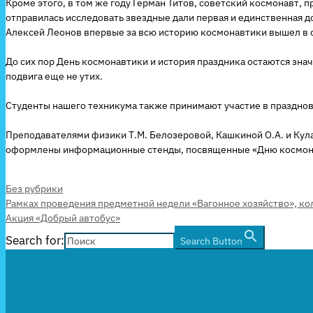
Кроме этого, в том же году Герман Титов, советский космонавт, п
отправилась исследовать звездные дали первая и единственная д
Алексей Леонов впервые за всю историю космонавтики вышел в о
До сих пор День космонавтики и история праздника остаются значи
подвига еще не утих.
Студенты нашего техникума также принимают участие в празднов
Преподавателями физики Т.М. Белозеровой, Кашкиной О.А. и Кул
оформлены информационные стенды, посвященные «Дню космонав
Рубрики
Без рубрики
Рамках проведения предметной недели «Вагонное хозяйство», ко
Акция «Добрый автобус»
Search for:
Search Button