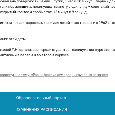
ровел вне поверхности Земли 1 сутки, 1 час и 18 минут – первый дл
о сих пор женщина, покинувшая планету в одиночку – советский ко
ткрытый космос и пробыл там 12 минут и 9 секунд.
мыми как для взрослых, так и для детей – так же, как и в 1962 г.,
ании этой даты.
аковой Т.Н. организован среди студентов техникума конкурс стен
тики» и в первом и во втором корпусе.
ллоквиум на тему: «Расшифровка нумерации грузовых вагонов»
Образовательный портал
ИЗМЕНЕНИЯ РАСПИСАНИЯ