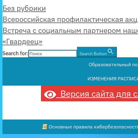
Рубрики
Без рубрики
Всероссийская профилактическая акц
Встреча с социальным партнером наш
«Гвардеец»
Search for:
Search Button
Образовательный по
ИЗМЕНЕНИЯ РАСПИС
Версия сайта для 
Основные правила кибербезопасности