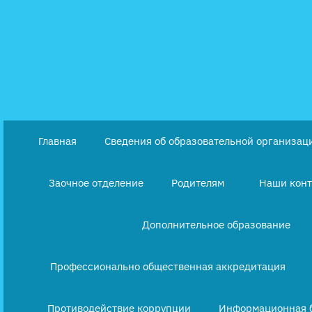
Перейти
к
содержимому
Главная
Сведения об образовательной организац
Заочное отделение
Родителям
Наши кон
Дополнительное образование
Профессионально общественная аккредитация
Противодействие коррупции
Информационная 