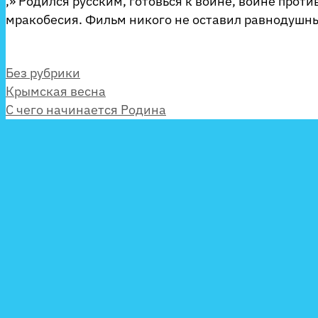
,» Родился русским, готовься к войне, войне прот
мракобесия. Фильм никого не оставил равнодушн
Рубрики
Без рубрики
Крымская весна
С чего начинается Родина