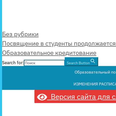
Рубрики
Без рубрики
Посвящение в студенты продолжается
Образовательное кредитование
Search for:
Search Button
Образовательный по
ИЗМЕНЕНИЯ РАСПИС
Версия сайта для 