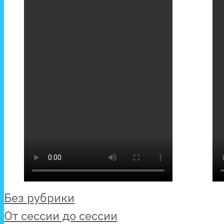
Рубрики
Без рубрики
От сессии до сессии