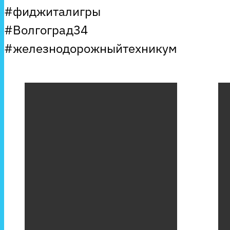
#фиджиталигры
#Волгоград34
#железнодорожныйтехникум