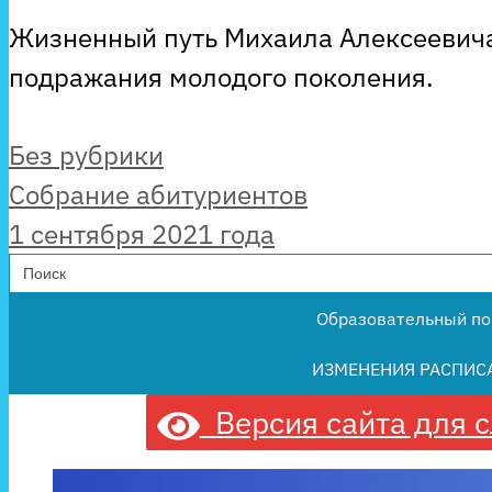
Жизненный путь Михаила Алексеевича
подражания молодого поколения.
Рубрики
Без рубрики
Собрание абитуриентов
1 сентября 2021 года
Search
for:
Образовательный по
ИЗМЕНЕНИЯ РАСПИС
Версия сайта для 