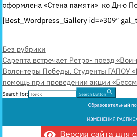
оформлена «Стена памяти» ко Дню П
[Best_Wordpress_Gallery id=»309″ gal_
Рубрики
Без рубрики
Сарепта встречает Ретро- поезд «Вои
Волонтеры Победы. Студенты ГАПОУ 
помощь при проведении акции «Бессм
Search for:
Search Button
Образовательный по
ИЗМЕНЕНИЯ РАСПИС
Версия сайта для 