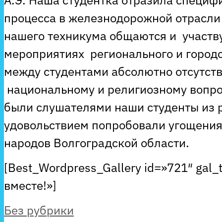
А.Э. Наша студентка отразила специф
процесса в железнодорожной отрасли 
нашего техникума общаются и участв
мероприятиях регионального и городс
между студентами абсолютно отсутств
национальному и религиозному вопро
были слушателями наши студенты из 
удовольствием попробовали угощения
народов Волгоградской области.
[Best_Wordpress_Gallery id=»721″ gal_
вместе!»]
Рубрики
Без рубрики