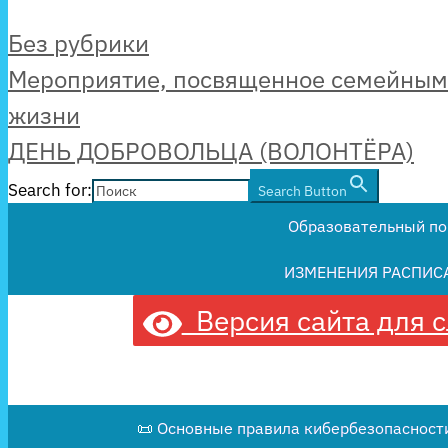
Рубрики
Без рубрики
Мероприятие, посвященное семейным
жизни
ДЕНЬ ДОБРОВОЛЬЦА (ВОЛОНТЁРА)
Search for:
Search Button
Образовательный по
ИЗМЕНЕНИЯ РАСПИС
Версия сайта для 
📜 Основные правила кибербезопасности