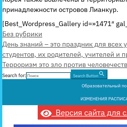
принадлежности островов Лианкур.
[Best_Wordpress_Gallery id=»1471″ gal_
Рубрики
Без рубрики
День знаний – это праздник для всех 
студентов, их родителей, учителей и 
Терроризм это зло против человечеств
Search for:
Search Button
Образовательный по
ИЗМЕНЕНИЯ РАСПИС
Версия сайта для 