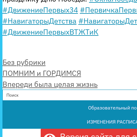
#ДвижениеПервых34
#ПервичкаПерв
#НавигаторыДетства
#НавигаторыДет
#ДвижениеПервыхВТЖТиК
Рубрики
Без рубрики
ПОМНИМ и ГОРДИМСЯ
Впереди была целая жизнь
Search
for:
Образовательный по
ИЗМЕНЕНИЯ РАСПИС
Версия сайта для 