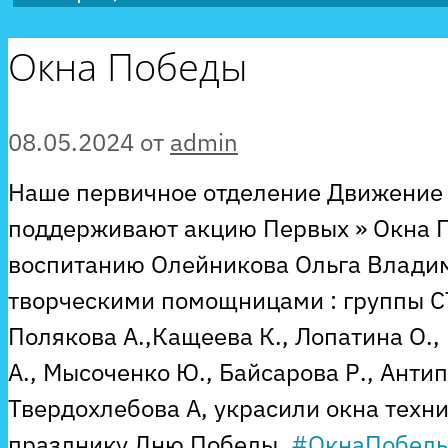
Окна Победы
08.05.2024
от
admin
Наше первичное отделение Движение
поддерживают акцию Первых » Окна П
воспитанию Олейникова Ольга Владим
творческими помощницами : группы СТ
Полякова А.,Кащеева К., Лопатина О.
А., Мысоченко Ю., Байсарова Р., Антип
Твердохлебова А, украсили окна техн
празднику Дню Победы.
#ОкнаПобед