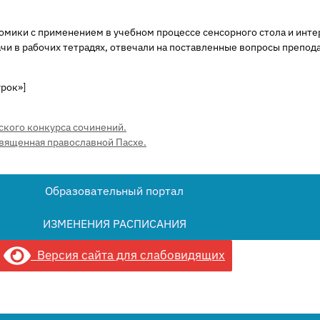
омики с применением в учебном процессе сенсорного стола и инт
ачи в рабочих тетрадях, отвечали на поставленные вопросы препод
урок»]
ского конкурса сочинений.
вященная православной Пасхе.
Образовательный портал
ИЗМЕНЕНИЯ РАСПИСАНИЯ
Версия сайта для слабовидящих