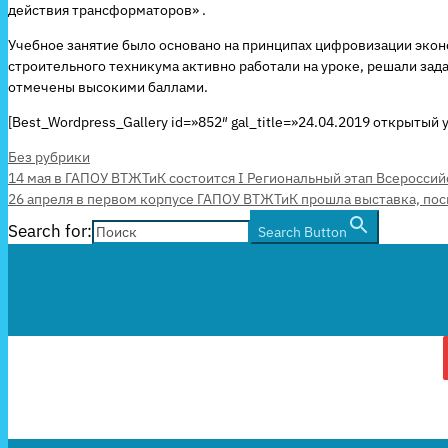
действия трансформаторов» .
Учебное занятие было основано на принципах цифровизации экон
строительного техникума активно работали на уроке, решали зад
отмечены высокими баллами.
[Best_Wordpress_Gallery id=»852″ gal_title=»24.04.2019 открытый 
Рубрики
Без рубрики
14 мая в ГАПОУ ВТЖТиК состоится I Региональный этап Всероссий
26 апреля в первом корпусе ГАПОУ ВТЖТиК прошла выставка, пос
Search for:
Search Button