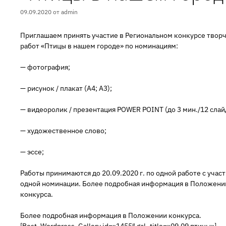
09.09.2020
от
admin
Приглашаем принять участие в Региональном конкурсе твор
работ «Птицы в нашем городе» по номинациям:
— фотография;
— рисунок / плакат (А4; А3);
— видеоролик / презентация POWER POINT (до 3 мин./12 слай
— художественное слово;
— эссе;
Работы принимаются до 20.09.2020 г. по одной работе с участ
одной номинации. Более подробная информация в Положени
конкурса.
Более подробная информация в Положении конкурса.
[Best_Wordpress_Gallery id=»1455″ gal_title=»09.09 птицы»]