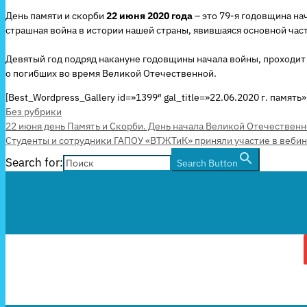
День памяти и скорби
22 июня 2020 года
– это 79-я годовщина на
страшная война в истории нашей страны, явившаяся основной ча
Девятый год подряд накануне годовщины начала войны, проходит
о погибших во время Великой Отечественной.
[Best_Wordpress_Gallery id=»1399″ gal_title=»22.06.2020 г. память»
Рубрики
Без рубрики
22 июня день Память и Скорби. День начала Великой Отечественн
Студенты и сотрудники ГАПОУ «ВТЖТиК» приняли участие в веби
Search for:
Search Button