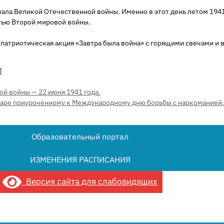
чала Великой Отечественной войны. Именно в этот день летом 1941
стью Второй мировой войны.
 патриотическая акция «Завтра была война» с горящими свечами и 
]
ой войны — 22 июня 1941 года.
наре приуроченному к Международному дню борьбы с наркоманией.
Образовательный портал
ИЗМЕНЕНИЯ РАСПИСАНИЯ
Версия сайта для слабовидящих