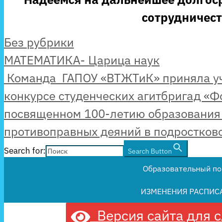
сотрудничест
Рубрики
Без рубрики
МАТЕМАТИКА- Царица наук
Команда ГАПОУ «ВТЖТиК» приняла уч
конкурсе студенческих агитбригад «Ф
посвященном 100-летию образования
противоправных деяний в подростков
Search for:
Search Button
Образовательный по
ИЗМЕНЕНИЯ РАСПИС
Версия сайта для 