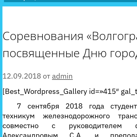
Соревнования «Волгогра
посвященные Дню город
12.09.2018
от
admin
[Best_Wordpress_Gallery id=»415″ gal_
7 сентября 2018 года студен
техникум железнодорожного тран
совместно с руководителем фи
Александровым С.А. и препода