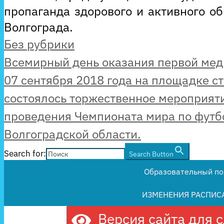
пропаганда здорового и активного о
Волгограда.
Рубрики
Без рубрики
Всемирный день оказания первой ме
07 сентября 2018 года на площадке с
состоялось торжественное мероприят
проведения Чемпионата мира по футб
Волгоградской области.
Search for:
Search Button
Образовательный по
ИЗМЕНЕНИЯ РАСПИС
Версия сайта для 