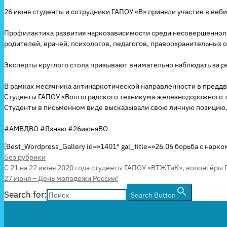
26 июня студенты и сотрудники ГАПОУ «В» приняли участие в ве
Профилактика развития наркозависимости среди несовершенноле
родителей, врачей, психологов, педагогов, правоохранительных 
Эксперты круглого стола призывают внимательно наблюдать за р
В рамках месячника антинаркотической направленности в предд
Студенты ГАПОУ «Волгоградского техникума железнодорожного тр
Студенты в письменном виде высказывали свою личную позицию, 
#АМВДВО #Язнаю #26июняВО
[Best_Wordpress_Gallery id=»1401″ gal_title=»26.06 борьба с нарко
Рубрики
Без рубрики
С 21 на 22 июня 2020 года студенты ГАПОУ «ВТЖТиК», волонтёры 
27 июня – День молодежи России!
Search for:
Search Button