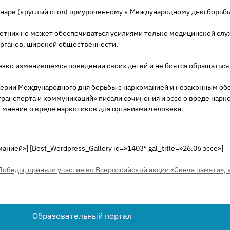
бинаре (круглый стол) приуроченному к Международному дню борьб
тних не может обеспечиваться усилиями только медицинской слу
органов, широкой общественности.
езко изменившемся поведении своих детей и не боятся обращатьс
верии Международного дня борьбы с наркоманией и незаконным об
анспорта и коммуникаций» писали сочинения и эссе о вреде нарк
мнение о вреде наркотиков для организма человека.
манией»] [Best_Wordpress_Gallery id=»1403″ gal_title=»26.06 эссе»]
Победы, приняли участие во Всероссийской акции «Свеча памяти», 
Образовательный портал