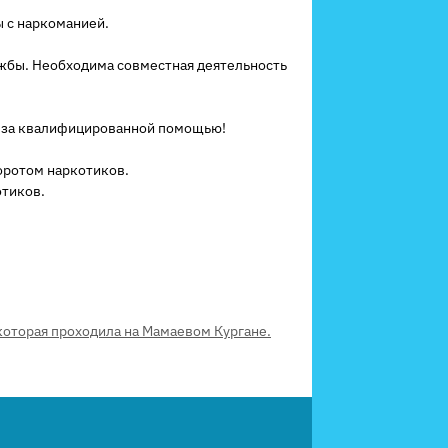
ы с наркоманией.
жбы. Необходима совместная деятельность
я за квалифицированной помощью!
оротом наркотиков.
отиков.
которая проходила на Мамаевом Кургане.