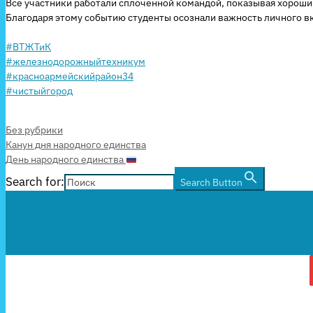
Все участники работали сплочённой командой, показывая хорош
Благодаря этому событию студенты осознали важность личного вк
#ВТЖТиК
#железнодорожныйтехникум
#красноармейскийрайон34
#чистыйгород
Рубрики
Без рубрики
Канун дня народного единства
День народного единства
Search for:
Search Button