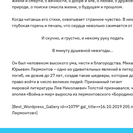
жизни и смерти, о вечности, о добре и зле, о любви, о дружбе
природе, о поиске смысла жизни, о будущем и прошлом.
Когда читаешь его стихи, охватывает странное чувство. В них
глубокая горечь и печаль, что сердце невольно сжимается от
И скучно, и грустно, и некому руку подать
В минуту душевной невзгоды…
Он был человеком высокого ума, чести и благородства. Миха
Юрьевич Лермонтов – одно из удивительных явлений в литер
погиб, не дожив до 27 лет, создав такие шедевры, которые д
право войти в число великих людей. Признанный гигант
мировой литературы Лев Николаевич Толстой признавался, ч
эпопея «Война и мир» выросла из лермонтовского «Бородино
[Best_Wordpress_Gallery id=»1079″ gal_title=»16.10.2019 205 
Лермонтов»]