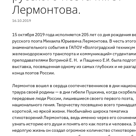
Лермонтова.
16.10.2019
15 октября 2019 года исполняется 205 лет со дня рождения в
русского поэта Михаила Юрьевича Лермонтова. В честь этого
знаменательного события в ГАПОУ «Волгоградский техникум
железнодорожного транспорта и коммуникаций» студентами
преподавателями Вотриной Е. Н. и Пащенко Е.И. была подго
выставка, посвященная одному из самых глубоких и не разга
конца поэтов России.
Лермонтов вошел в сердца соотечественников в дни национ
траура своей родины — в дни гибели Пушкина, когда скорбел
передовые люди России, лишившиеся своего первого поэта,
национального гения. Творчеству посвящено всего тринадцат
короткой, но яркой жизни. Необычайно широка тематика
стихотворений Лермонтова, ведь именно через его сочинен
узнать историю его души и понять его как поэта и человека. 
недолгую жизнь он создал огромное количество стихотворен