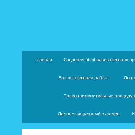
Перейти
к
содержимому
Главная
Сведения об образовательной о
Воспитательная работа
Допо
Правоприменительные процеду
Демонстрационный экзамен
И