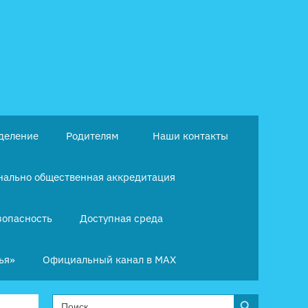
деление
Родителям
Наши контакты
ально общественная аккредитация
зопасность
Доступная среда
ья»
Официальный канал в MAX
Search Button
Search