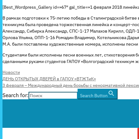
[Best_Wordpress_Gallery id=»67″ gal_title=»1 февраля 2018 линейк
В рамках подготовки к 75-летию победы в Сталинградской битве
техникума была проведена торжественная линейка и концерт-пост
Александр, Сибирка Александр, СПС-1-17 Малахов Кирилл, ОДЛ-1
Орлова Ульяна, ОПП-1-16 Ромадин Владимир, Котельникова Дарья
М.А. были поставлены художественные номера, исполнены песни 
Студентами были исполнены песни военных лет, стихотворения 
сделанными руками студентов ГАПОУ «Волгоградский техникум ж
Рубрики
Новости
ДЕНЬ ОТКРЫТЫХ ДВЕРЕЙ в ГАПОУ «ВТЖТиК»
3 февраля – Международный день борьбы с ненормативной лекси
Search for:
Search Button