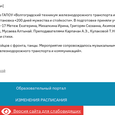
а»]
 в ГАПОУ «Волгоградский техникум железнодорожного транспорта и
ановка «200 дней мужества и стойкости». В подготовке приняли у
-17 Метеж Екатерина, Михалкина Ирина, Григорян Сюзанна, Акимов
, Мусаева Алтынай. Преподавателями Карпачан А.Э., Кулаковой Т.Н
и стихи.
бойцов с фронта, танцы. Мероприятие сопровождалось музыкальным
елезнодорожного транспорта и коммуникаций».
кой
Образовательный портал
ИЗМЕНЕНИЯ РАСПИСАНИЯ
Версия сайта для слабовидящих