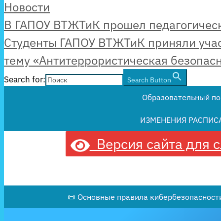
Рубрики
Новости
В ГАПОУ ВТЖТиК прошел педагогическ
Студенты ГАПОУ ВТЖТиК приняли учас
тему «Антитеррористическая безопасн
Search for:
Search Button
Образовательный по
ИЗМЕНЕНИЯ РАСПИС
Версия сайта для 
📜 Основные правила кибербезопасности