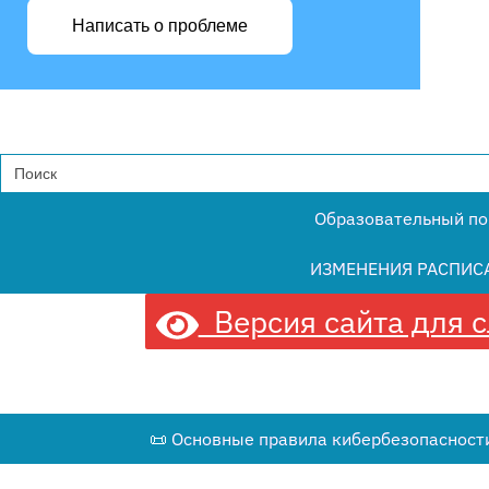
Написать о проблеме
Search
for:
Образовательный по
ИЗМЕНЕНИЯ РАСПИС
Версия сайта для 
📜 Основные правила кибербезопасности