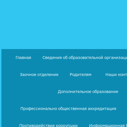
Перейти
к
содержимому
Главная
Сведения об образовательной организац
Заочное отделение
Родителям
Наши кон
Дополнительное образование
Профессионально общественная аккредитация
Противодействие коррупции
Информационная 