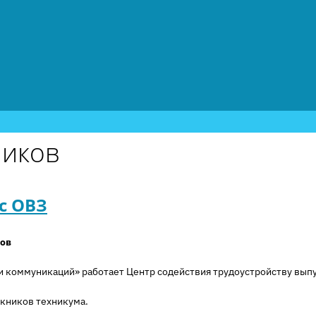
ников
с ОВЗ
ков
 коммуникаций» работает Центр содействия трудоустройству выпу
скников техникума.